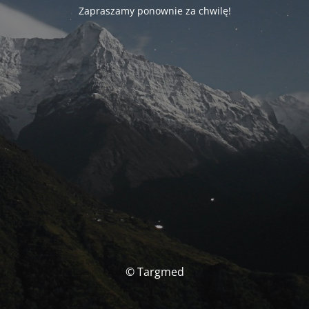
Zapraszamy ponownie za chwilę!
© Targmed