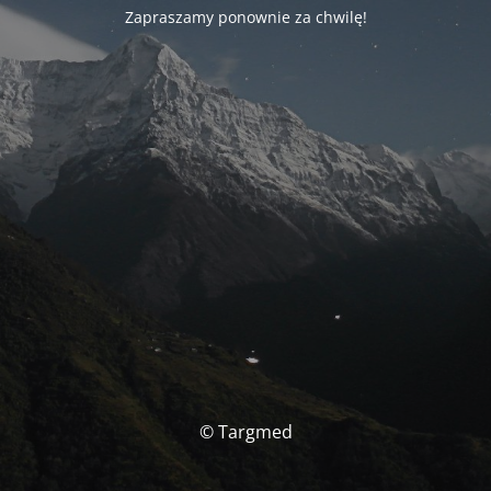
Zapraszamy ponownie za chwilę!
© Targmed