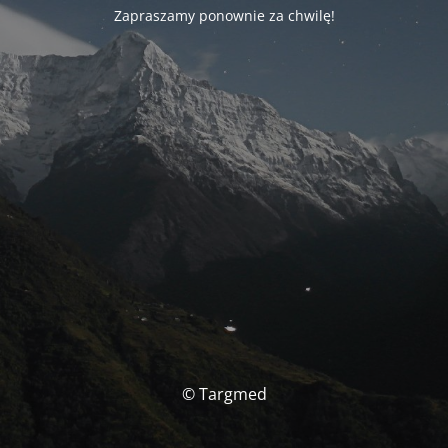
Zapraszamy ponownie za chwilę!
© Targmed