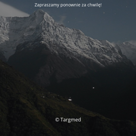
Zapraszamy ponownie za chwilę!
© Targmed