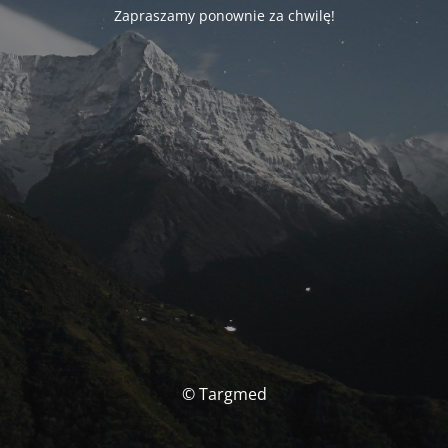
Zapraszamy ponownie za chwilę!
© Targmed