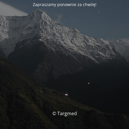
Zapraszamy ponownie za chwilę!
© Targmed