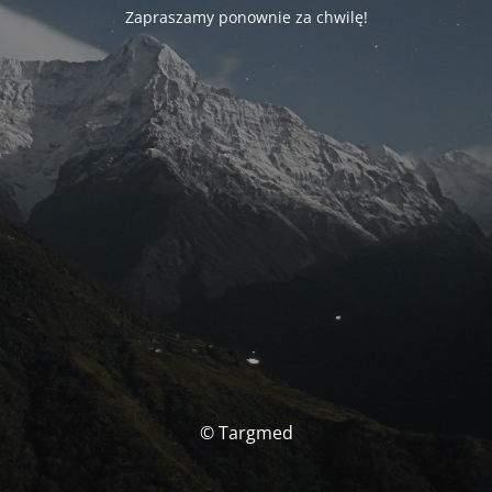
Zapraszamy ponownie za chwilę!
© Targmed