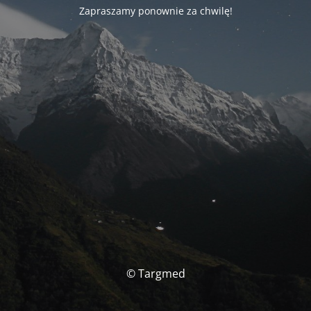
Zapraszamy ponownie za chwilę!
© Targmed