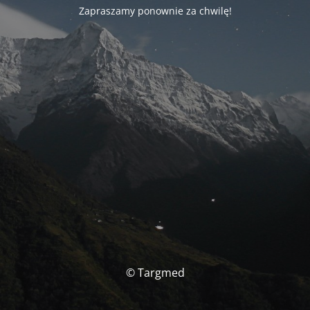
Zapraszamy ponownie za chwilę!
© Targmed