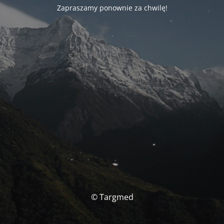
Zapraszamy ponownie za chwilę!
© Targmed