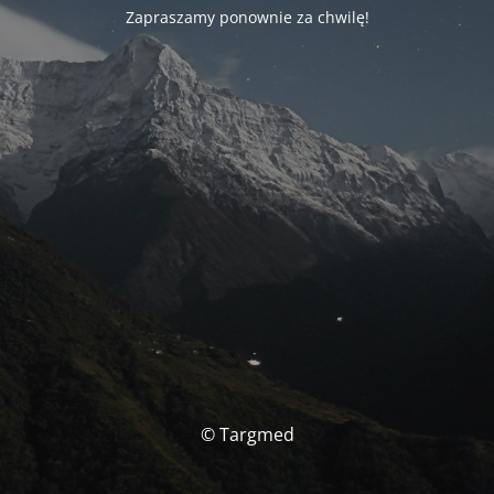
Zapraszamy ponownie za chwilę!
© Targmed