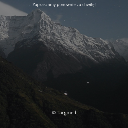
Zapraszamy ponownie za chwilę!
© Targmed