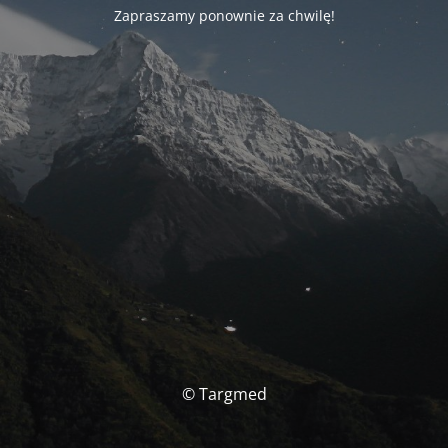
Zapraszamy ponownie za chwilę!
© Targmed