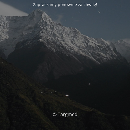
Zapraszamy ponownie za chwilę!
© Targmed