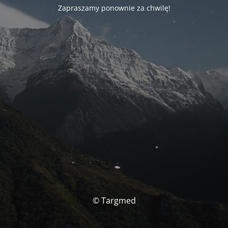
Zapraszamy ponownie za chwilę!
© Targmed