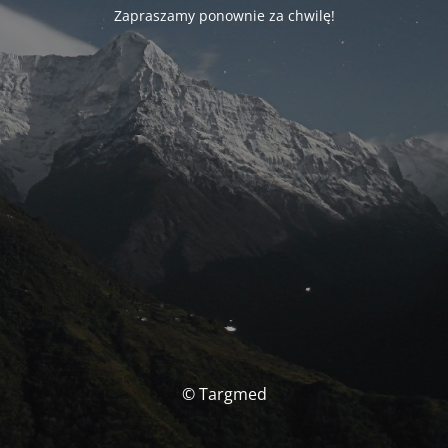
Zapraszamy ponownie za chwilę!
© Targmed