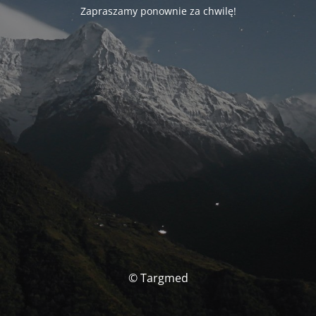
Zapraszamy ponownie za chwilę!
© Targmed