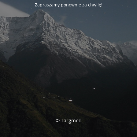
Zapraszamy ponownie za chwilę!
© Targmed