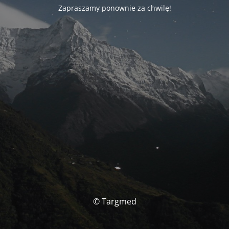
Zapraszamy ponownie za chwilę!
© Targmed