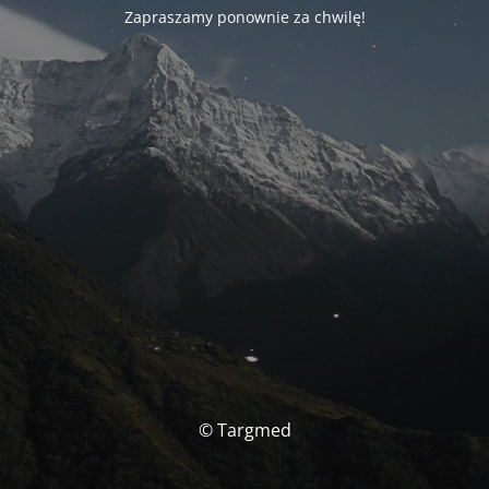
Zapraszamy ponownie za chwilę!
© Targmed