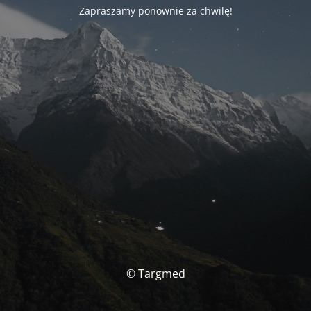
Zapraszamy ponownie za chwilę!
© Targmed