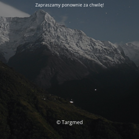
Zapraszamy ponownie za chwilę!
© Targmed