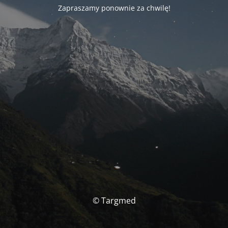
Zapraszamy ponownie za chwilę!
© Targmed