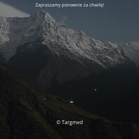
Zapraszamy ponownie za chwilę!
© Targmed