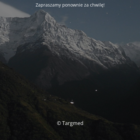
Zapraszamy ponownie za chwilę!
© Targmed