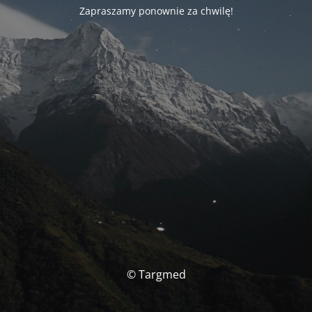
Zapraszamy ponownie za chwilę!
© Targmed