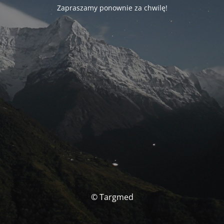
Zapraszamy ponownie za chwilę!
© Targmed