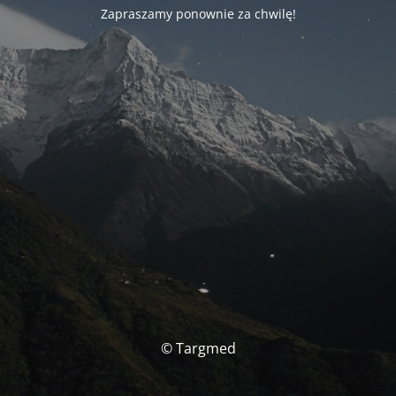
Zapraszamy ponownie za chwilę!
© Targmed