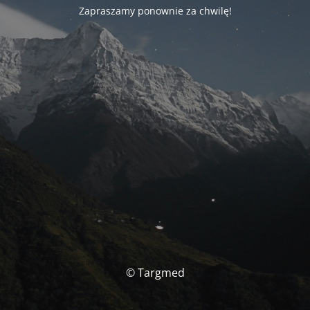
Zapraszamy ponownie za chwilę!
© Targmed