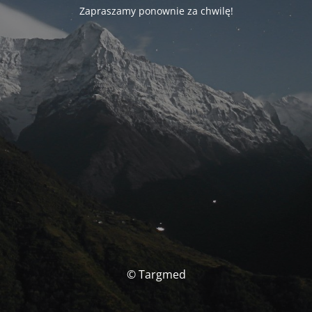
Zapraszamy ponownie za chwilę!
© Targmed