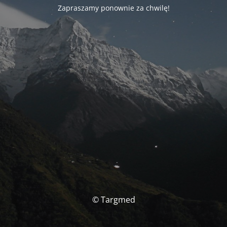
Zapraszamy ponownie za chwilę!
© Targmed