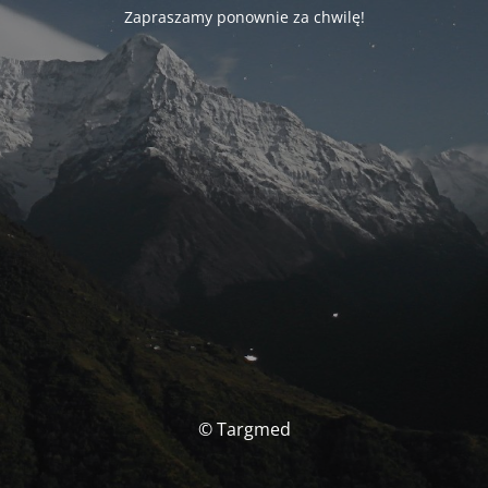
Zapraszamy ponownie za chwilę!
© Targmed