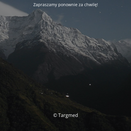
Zapraszamy ponownie za chwilę!
© Targmed