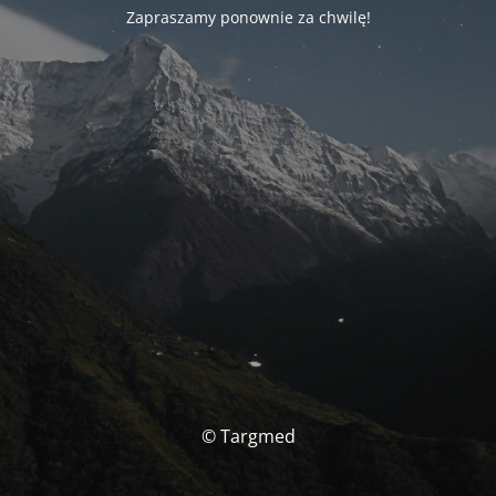
Zapraszamy ponownie za chwilę!
© Targmed