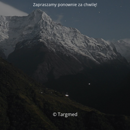
Zapraszamy ponownie za chwilę!
© Targmed