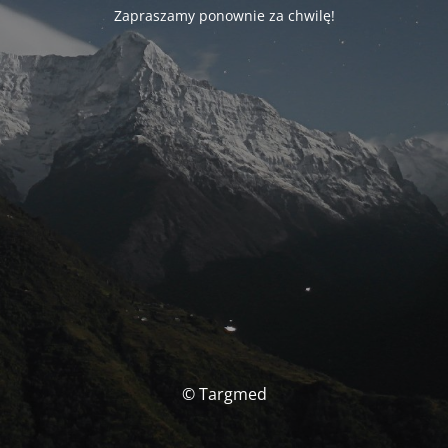
Zapraszamy ponownie za chwilę!
© Targmed