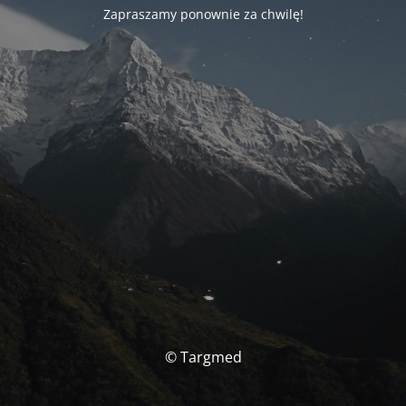
Zapraszamy ponownie za chwilę!
© Targmed