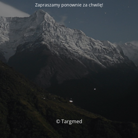
Zapraszamy ponownie za chwilę!
© Targmed