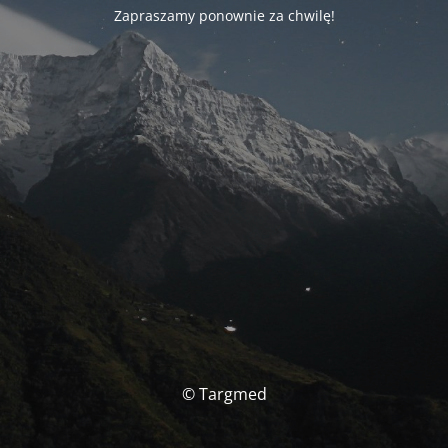
Zapraszamy ponownie za chwilę!
© Targmed