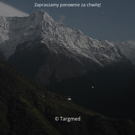
Zapraszamy ponownie za chwilę!
© Targmed