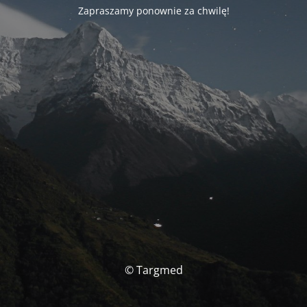
Zapraszamy ponownie za chwilę!
© Targmed