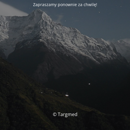
Zapraszamy ponownie za chwilę!
© Targmed