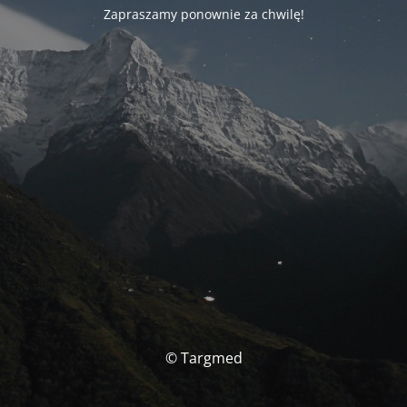
Zapraszamy ponownie za chwilę!
© Targmed