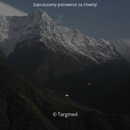
Zapraszamy ponownie za chwilę!
© Targmed