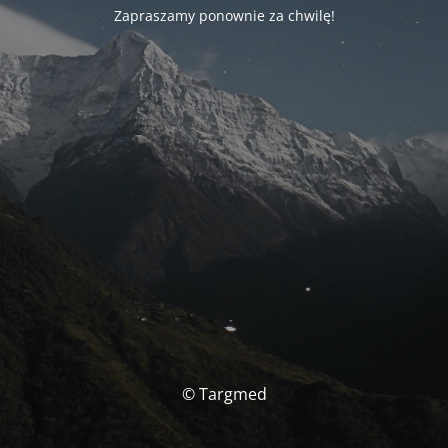
Zapraszamy ponownie za chwilę!
© Targmed