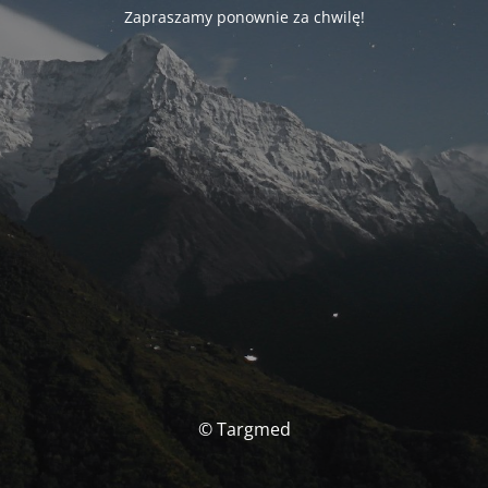
Zapraszamy ponownie za chwilę!
© Targmed