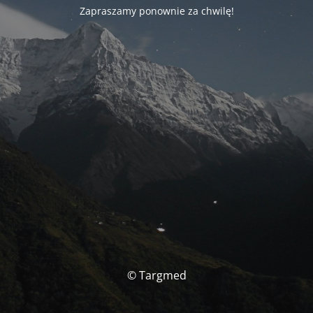
Zapraszamy ponownie za chwilę!
© Targmed