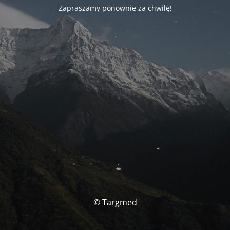
Zapraszamy ponownie za chwilę!
© Targmed