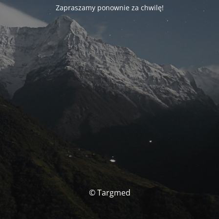
Zapraszamy ponownie za chwilę!
© Targmed