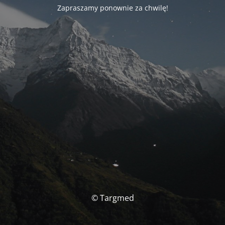
Zapraszamy ponownie za chwilę!
© Targmed